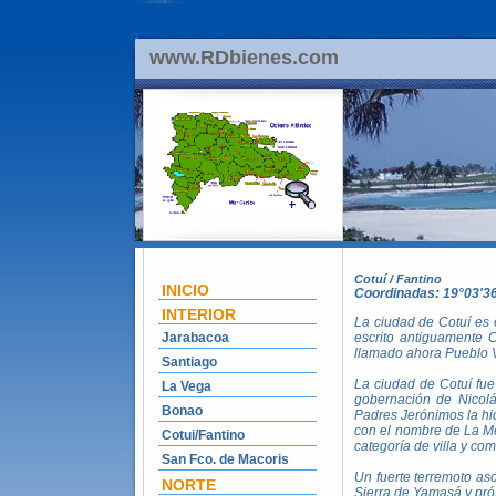
www.RDbienes.com
Cotuí / Fantino
INICIO
Coordinadas: 19°03'3
INTERIOR
La ciudad de Cotuí es 
Jarabacoa
escrito antiguamente C
llamado ahora Pueblo V
Santiago
La ciudad de Cotuí fue
La Vega
gobernación de Nicol
Bonao
Padres Jerónimos la hic
con el nombre de La Me
Cotui/Fantino
categoría de villa y c
San Fco. de Macoris
Un fuerte terremoto aso
NORTE
Sierra de Yamasá y pró