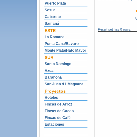
Puerto Plata
Sosua
Cabarete
V
Samaná
Result set has 0 rows.
ESTE
La Romana
Punta Cana/Bavaro
Monte Plata/Hato Mayor
SUR
Santo Domingo
Azua
Barahona
San Juan d.l. Maguana
Proyectos
Hoteles
Fincas de Arroz
Fincas de Cacao
Fincas de Café
Estaciones