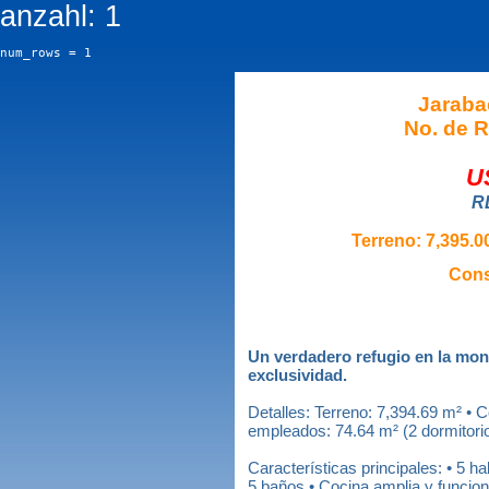
anzahl: 1
num_rows = 1
Jaraba
No. de R
U
R
Terreno: 7,395.00
Cons
Un verdadero refugio en la mon
exclusividad.
Detalles: Terreno: 7,394.69 m² • 
empleados: 74.64 m² (2 dormitori
Características principales: • 5 h
5 baños • Cocina amplia y funcion