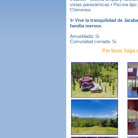
vistas panorámicas • Piscina tipo
Chimenea
✨ Vive la tranquilidad de Jara
familia merece.
Amueblada: Si
Comunidad cerrada: Si
Por favor, haga 