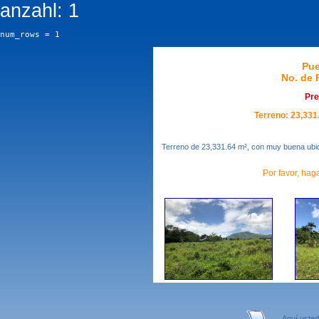
anzahl: 1
num_rows = 1
Pue
No. de 
Pre
Terreno: 23,331.
Terreno de 23,331.64 m², con muy buena ubica
Por favor, haga
Aquí usted