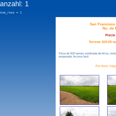
anzahl: 1
num_rows = 1
San Francisco 
No. de 
Precio
Terreno: 820.00 ta
Finca de 820 tareas sembrada de Arroz, inclu
preparada. Acceso facil.
Por favor, haga